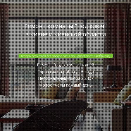
Ремонт комнаты "под ключ"
в Киеве и Киевской области
теперь возможен без предоплаты по ценам частных бригад!
Ремонт "под ключ" - 14 дней
Гарантия на работу - 3 года
Персональный прораб 24x7
Фотоотчеты каждый день