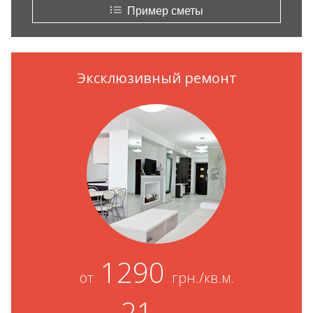
Пример сметы
Эксклюзивный ремонт
1290
от
грн./кв.м.
21