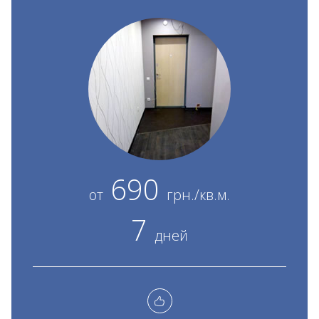
690
от
грн./кв.м.
7
дней