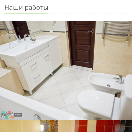
Наши работы
РЕМОНТ САНУЗЛА В ЧЕТЫРЕХКОМНАТНОЙ
РЕМОНТ САНУЗЛА В ОДНОКОМНАТНОЙ
ДВУХКОМНАТНАЯ КВАРТИРА, 60 КВ.М.
ДВУХКОМНАТНАЯ КВАРТИРА, 62 КВ.М.
ТРЕХКОМНАТНАЯ КВАРТИРА, 84 КВ.М.
ТРЕХКОМНАТНАЯ КВАРТИРА, 84 КВ.М.
РЕМОНТ САНУЗЛА В ТРЕХКОМНАТНОЙ КВАРТИРЕ
РЕМОНТ САНУЗЛА В ТРЕХКОМНАТНОЙ КВАРТИРЕ
ДВУХКОМНАТНАЯ КВАРТИРА, 60 КВ.М.
КВАРТИРЕ
КВАРТИРЕ
ОФОРМЛЕНИЕ САНУЗЛА В КРАСНО-БЕЛО-ЧЕРНЫХ ТОНАХ ПЕРЕКЛИКАЕТСЯ С
ВАННАЯ КОМНАТА ПОЗВОЛЯЕТ ХОЗЯЕВАМ ПОЧУВСТВОВАТЬ СЕБЯ НА
СОВМЕЩЕННЫЙ САНУЗЕЛ В СВЕТЛЫХ ТОНАХ ДОПОЛНЯЕТСЯ ЯРКИМ
СОВМЕЩЕННЫЙ САНУЗЕЛ В СВЕТЛЫХ ТОНАХ ДОПОЛНЯЕТСЯ ЯРКИМ
ГЛАВНОЙ ИЗЮМИНКОЙ САНУЗЛА ЯВЛЯЕТСЯ ДЖАКУЗИ С ПОДИУМОМ
ВАННАЯ КОМНАТА - ЭТО ИЗЮМИНКА КВАРТИРЫ
КРОМЕ УНИТАЗА БЫЛО УСТАНОВЛЕНО И БИДЕ
ЗА СЧЕТ ТОЧНОЙ ПОДГОНКИ ПЛИТКИ ВАННА ИДЕАЛЬНО ВПИСАЛАСЬ В
ОГРОМНАЯ ВАННА И ДИЗАЙНЕРСКАЯ РАКОВИНА ДОПОЛНЯЮТ
СВЕТОДИОДНЫМ ОСВЕЩЕНИЕМ
СВЕТОДИОДНЫМ ОСВЕЩЕНИЕМ
ДИЗАЙНОМ КВАРТИРЫ
БЕРЕГУ ОКЕАНА
УНИКАЛЬНЫЙ СТИЛЬ САНУЗЛА
ДИЗАЙН
РЕМОНТ САНУЗЛА В ЧЕТЫРЕХКОМНАТНОЙ
РЕМОНТ САНУЗЛА В ОДНОКОМНАТНОЙ
РЕМОНТ САНУЗЛА В ОДНОКОМНАТНОЙ
РЕМОНТ САНУЗЛА В ОДНОКОМНАТНОЙ
РЕМОНТ САНУЗЛА В ЧЕТЫРЕХКОМНАТНОЙ
РЕМОНТ САНУЗЛА В ОДНОКОМНАТНОЙ
РЕМОНТ САНУЗЛА В ОДНОКОМНАТНОЙ
ДВУХКОМНАТНАЯ КВАРТИРА, 45 КВ.М.
КВАРТИРЕ
КВАРТИРЕ
КВАРТИРЕ
КВАРТИРЕ
КВАРТИРЕ
КВАРТИРЕ
КВАРТИРЕ
УНИКАЛЬНЫЙ ПРОЕКТ ДУШЕВОЙ С ХРОМОТЕРАПИЕЙ (ЛЕЧЕНИЕ
ДЛЯ ЭКОНОМИИ МЕСТА БЫЛА УСТАНОВЛЕНА СОВРЕМЕННАЯ ДУШЕВАЯ
КЛАССИЧЕСКИЙ И СТРОГИЙ СТИЛЬ ОФОРМЛЕНИЯ ВАННОЙ КОМНАТЫ
ДЛЯ СООТВЕТСТВИЯ ЭКСКЛЮЗИВНОМУ РЕМОНТУ КВАРТИРЫ ПРИ
ТОЧНЫЕ ГЕОМЕТРИЧЕСКИЕ ФОРМЫ ПОЗВОЛИЛИ МАКСИМАЛЬНО
ОКРАШЕННЫМ СВЕТОМ)
ПРИ РЕМОНТЕ САНУЗЛА НЕ ЗАБУДЬТЕ ТАКЖЕ ЗАМЕНИТЬ И ВХОДНЫЕ ДВЕРИ
ДИЗАЙН ВЫПОЛНЕН В ЛАКОНИЧНОМ СКАНДИНАВСКОМ СТИЛЕ
ДИЗАЙН ТУАЛЕТА ПОВТОРЯЕТ ДИЗАЙН ВАННОЙ КОМНАТЫ
РЕМОНТЕ САНУЗЛА ИСПОЛЬЗОВАЛИСЬ ТОЛЬКО ЛУЧШИЕ МАТЕРИАЛЫ
ИСПОЛЬЗОВАТЬ ПРОСТРАНСТВО
НИКОГДА НЕ УСТАРЕВАЕТ
КАБИНА