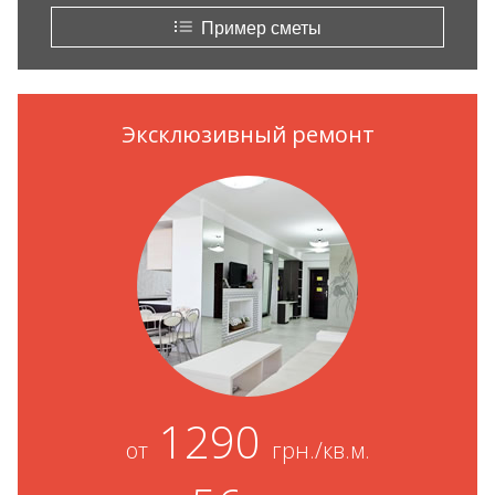
Пример сметы
Эксклюзивный ремонт
1290
от
грн./кв.м.