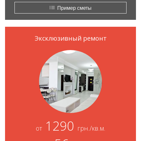
Пример сметы
Эксклюзивный ремонт
1290
от
грн./кв.м.