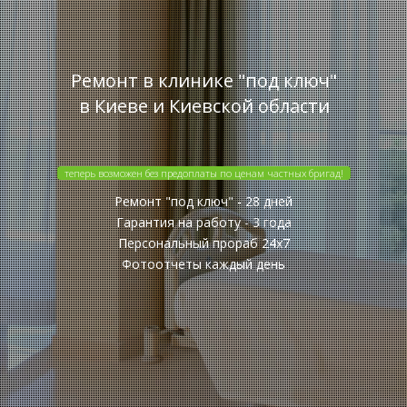
Ремонт в клинике "под ключ"
в Киеве и Киевской области
теперь возможен без предоплаты по ценам частных бригад!
Ремонт "под ключ" - 28 дней
Гарантия на работу - 3 года
Персональный прораб 24x7
Фотоотчеты каждый день